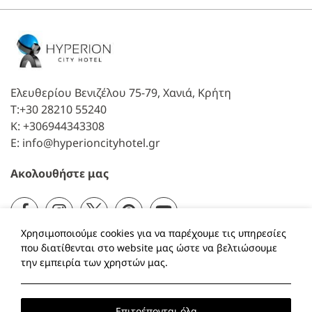
Ελευθερίου Βενιζέλου 75-79, Χανιά, Κρήτη
T:
+30 28210 55240
K:
+306944343308
E:
info@hyperioncityhotel.gr
Ακολουθήστε μας
Facebook
Instagram
Twitter
Pinterest
YouTube
Χρησιμοποιούμε cookies για να παρέχουμε τις υπηρεσίες
που διατίθενται στο website μας ώστε να βελτιώσουμε
Local Time:
16:52
την εμπειρία των χρηστών μας.
Η Κράτησή μου
Ευκαιρίες Καριέρας
Στάθμευση
Γιατί να μας επιλέξετε
Green Planet
F.A.Q.
Πολιτική
Επιτρέπονται όλα