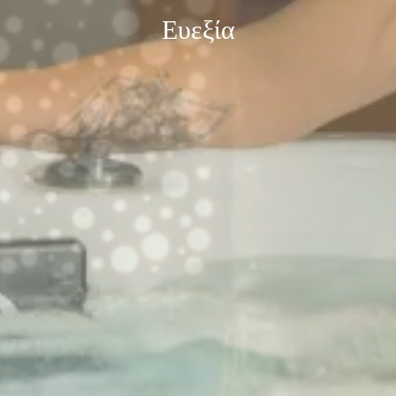
Ευεξία